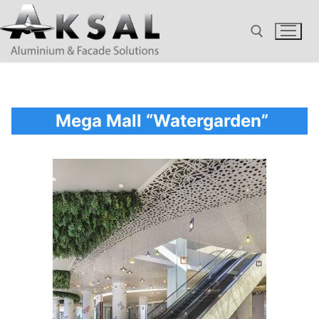
Aller
au
contenu
Rechercher :
Mega Mall “Watergarden”