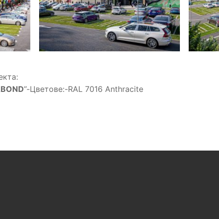
екта:
ABOND
”-Цветове:-RAL 7016 Anthracite