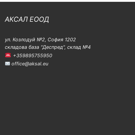
АКСАЛ ЕООД
ул. Козлодуй №2, София 1202
складова база "Деспред", склад №4
+359895755950
office@aksal.eu