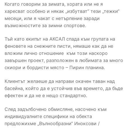
Когато говорим за зимата, хората или не я
харесват особено и някак „избутват“ тези „тежки“
месеци, или я чакат с нетърпение заради
възможностите за зимни спортове.
Тъй като екипът на АКСАЛ спада към групата на
феновете на снежните писти, нямаше как да не
вложим лично отношение към този наскоро
завършен проект, разположен в любимата за много
скиори и бордисти място – Пирин планина.
Клиентът желаеше да направи окачен таван над
басейна, който да е устойчив във времето, да бъде
ефектен и да не е нещо стандартно.
След задълбочено обмисляне, насочено към
индивидуалните специфики на обекта
предложихме „Вълнообразни“ Иноксови /