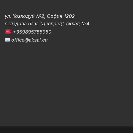
ул. Козлодуй №2, София 1202
складова база "Деспред", склад №4
+359895755950
office@aksal.eu