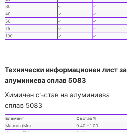
30
✓
✓
40
✓
✓
50
✓
✓
75
✓
✓
100
✓
✓
Технически информационен лист за
алуминиева сплав 5083
Химичен състав на алуминиева
сплав 5083
Елемент
Състав %
Манган (Mn)
0.40 – 1.00