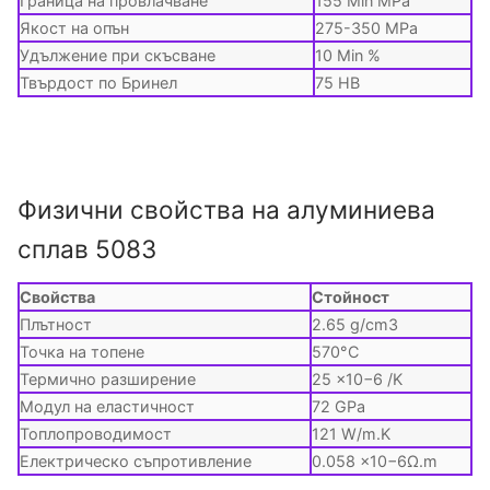
Граница на провлачване
155 Min MPa
Якост на опън
275-350 MPa
Удължение при скъсване
10 Min %
Твърдост по Бринел
75 HB
Физични свойства на алуминиева
сплав 5083
Свойства
Стойност
Плътност
2.65 g/cm3
Точка на топене
570°C
Термично разширение
25 ×10−6 /K
Модул на еластичност
72 GPa
Топлопроводимост
121 W/m.K
Електрическо съпротивление
0.058 ×10−6Ω.m