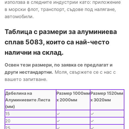
използва в следните индустрии като: приложениe
в морски флот, транспорт, съдове под налягане,
автомобили.
Таблица с размери за алуминиева
сплав 5083, които са най-често
налични на склад.
Освен тези размери, по заявка се предлагат и
други нестандартни.
Моля, свържете се с нас с
вашето запитване.
Дебелина на
Размер 1000мм
Размер 1520мм
Алуминиевите Листа
x 2000мм
x 3020мм
(мм)
15
✓
✓
20
✓
✓
25
✓
✓