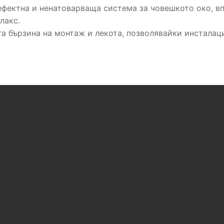
 ефектна и ненатоварваща система за човешкото око, в
лакс.
га бързина на монтаж и лекота, позволявайки инсталац