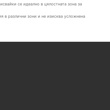
писвайки се идеално в цялостната зона за
ия в различни зони и не изисква усложнена