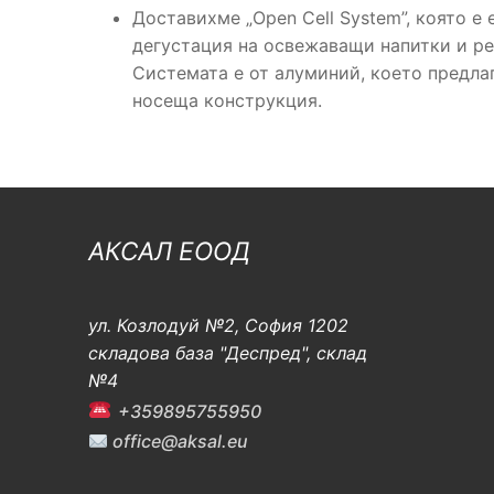
Доставихме „Open Cell System”, която е
дегустация на освежаващи напитки и ре
Системата е от алуминий, което предла
носеща конструкция.
АКСАЛ ЕООД
ул. Козлодуй №2, София 1202
складова база "Деспред", склад
№4
+359895755950
office@aksal.eu