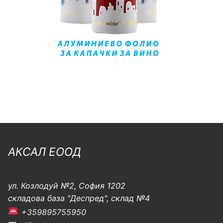
АКСАЛ ЕООД
ул. Козлодуй №2, София 1202
складова база "Деспред", склад №4
+359895755950