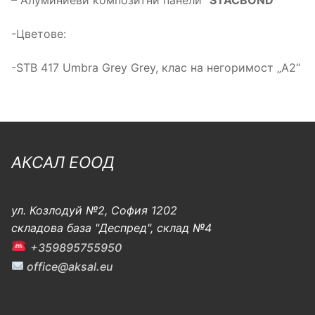
– Алуминиеви композитни панели “
STACBOND
”
-Цветове:
-STB 417 Umbra Grey Grey, клас на негоримост „А2“
АКСАЛ ЕООД
ул. Козлодуй №2, София 1202
складова база "Деспред", склад №4
+359895755950
office@aksal.eu