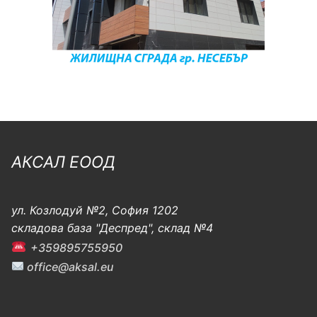
АКСАЛ ЕООД
ул. Козлодуй №2, София 1202
складова база "Деспред", склад №4
+359895755950
office@aksal.eu