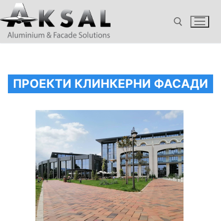
Пропуснете
към
съдържанието
Търсене за:
ПРОЕКТИ КЛИНКЕРНИ ФАСАДИ