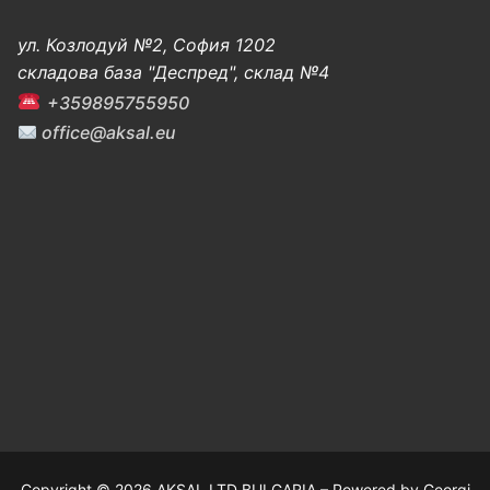
ул. Козлодуй №2, София 1202
складова база "Деспред", склад №4
+359895755950
office@aksal.eu
Copyright © 2026 AKSAL LTD BULGARIA – Powered by Georgi